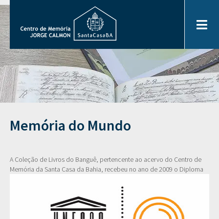
Memória do Mundo
A Coleção de Livros do Banguê, pertencente ao acervo do Centro de
Memória da Santa Casa
da Bahia, recebeu no ano de 2009 o Diploma